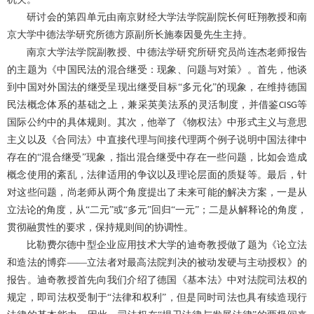
研讨会的第四单元由南京财经大学法学院副院长何旺翔教授和南
京大学中德法学研究所德方原副所长施泰因曼先生主持。
南京大学法学院副教授、中德法学研究所研究员尚连杰老师报告
的主题为《中国民法的混合继受：现象、问题与对策》。首先，他谈
到中国对外国法的继受呈现出继受目标
“多元化”的现象，在维持德国
民法概念体系的基础之上，兼采英美法系的灵活制度，并借鉴
等
CISG
国际公约中的具体规则。其次，他举了《物权法》中形式主义与意思
主义以及《合同法》中直接代理与间接代理两个例子说明中国法律中
存在的“混合继受”现象，指出混合继受中存在一些问题，比如会造成
概念使用的紊乱，法律适用的争议以及理论层面的质疑等。最后，针
对这些问题，尚老师从两个角度提出了未来可能的解决方案，一是从
立法论的角度，从“二元”或“多元”回归“一元”；二是从解释论的角度，
贯彻融贯性的要求，保持规则间的协调性。
比勒费尔德中型企业应用技术大学的迪奇教授做了题为《论立法
和造法的博弈
——立法者对最高法院判决的被动发硬与主动授权》的
报告。迪奇教授首先向我们介绍了德国《基本法》中对法院司法权的
规定，即司法权受制于“法律和权利”，但是同时司法也具有续造现行