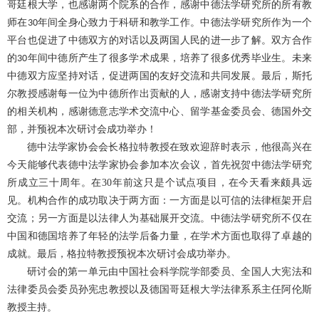
哥廷根大学，也感谢两个院系的合作，感谢中德法学研究所的所有教
师在
年间全身心致力于科研和教学工作。中德法学研究所作为一个
30
平台也促进了中德双方的对话以及两国人民的进一步了解。双方合作
的
年间中德所产生了很多学术成果，培养了很多优秀毕业生。未来
30
中德双方应坚持对话，促进两国的友好交流和共同发展。最后，斯托
尔教授感谢每一位为中德所作出贡献的人，感谢支持中德法学研究所
的相关机构，感谢德意志学术交流中心、留学基金委员会、德国外交
部，并预祝本次研讨会成功举办！
德中法学家协会会长格拉特教授在致欢迎辞时表示，他很高兴在
今天能够代表德中法学家协会参加本次会议，首先祝贺中德法学研究
所成立三十周年。在
30
年前这只是个试点项目，在今天看来颇具远
见。机构合作的成功取决于两方面：一方面是以可信的法律框架开启
交流；另一方面是以法律人为基础展开交流。中德法学研究所不仅在
中国和德国培养了年轻的法学后备力量，在学术方面也取得了卓越的
成就。最后，格拉特教授预祝本次研讨会成功举办。
研讨会的第一单元由中国社会科学院学部委员、全国人大宪法和
法律委员会委员孙宪忠教授以及德国哥廷根大学法律系系主任阿伦斯
教授主持。