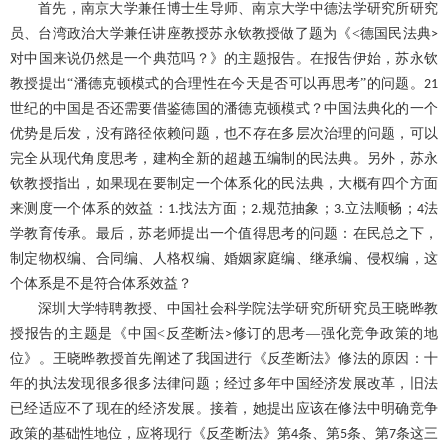
首先，南京大学兼任博士生导师、南京大学中德法学研究所研究
员、台湾政治大学兼任讲座教授苏永钦教授做了题为《
<
德国民法典
>
对中国来说仍然是一个典范吗？》的主题报告。在报告伊始，苏永钦
教授提出“潘德克顿模式的合理性在今天是否可以再思考”的问题。
21
世纪的中国是否还需要借鉴德国的潘德克顿模式？中国法典化的一个
优势是后发，没有路径依赖问题，也不存在多层次治理的问题，可以
完全从现代角度思考，建构全新的超越五编制的民法典。另外，苏永
钦教授指出，如果现在要制定一个体系化的民法典，大概有四个方面
来测度一个体系的效益：
找法方面；
规范抽象；
立法顺畅；
法
1.
2.
3.
4
学教育传承。最后，苏老师提出一个值得思考的问题：在民总之下，
制定物权编、合同编、人格权编、婚姻家庭编、继承编、侵权编，这
个体系是不是符合体系效益？
深圳大学特聘教授、中国社会科学院法学研究所研究员王晓晔教
授报告的主题是《中国
<
反垄断法
修订的思考—强化竞争政策的地
>
位》。王晓晔教授首先阐述了我国进行《反垄断法》修法的原因：十
年的执法发现很多很多法律问题；经过多年中国经济发展改革，旧法
已经适应不了现在的经济发展。接着，她提出应该在修法中明确竞争
政策的基础性地位，应将现行《反垄断法》第
条、第
条、第
条这三
4
5
7