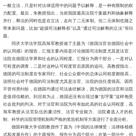
一般立法，只是针对法律适用中的问题予以解释，是一种有限制的权
力配置。最后，朱教授指出，当前我国最高法院个案裁判和抽象解释
并行，释法的同时也是在立法，走向了二元体制。但二元体制也随之
带来新问题，比如“超级司法解释权”以及“通过司法解释的立法”等问
题。
同济大学法学院高旭军教授做了主题为《德国法官在德国社会中
的认同感》的报告，汇报主要内容是讨论德国司法制度尤其是法官、
法院在德国法学界和社会的认同程度。汇报分为两个部分，一是对认
可程度的调查，二是对这种认可程度背后原因的追问。高教授指出，
德国的司法制度在专家同行、社会公众眼中的总体认同程度都很高，
说明社会对于德国的司法制度尤其是法官、法院的信任度很高。因而
不管何类纠纷，在德国均通过司法途径解决，因为德国的法官和法院
是值得信赖的。到目前为止，德国还没有出现过像
“彭宇案”这样饱受
社会批判的判决。对于法官和法院为何有如此高的社会认同程度，高
旭军教授从法官队伍的廉洁性、法官专业能力、法院遴选人才的机
制、科学的法院管理机制和严格的奖惩机制等方面进行了全面分析。
德国科隆大学伯阳教授作了题为《中国的法律继受：法律移植模
式和发展合作》的主题报告。报告分为四个部分：在第一部分中，伯