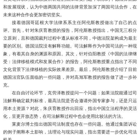
和发展现状，认为中德两国共同的法律背景加深了两国司法合作，在
未来这种合作会更加密切坚实。
接着德国哥廷根大学法律系系主任阿伦斯教授做出了自己的点
评。首先，针对朱庆育教授的报告，阿伦斯教授指出，中国无三权分
立原则，且和德国裁判过程中遵从标准不同，中德法院架构成为最主
要的区别。德国法院没有解释功能。司法解释作为中国司法的一种现
象，有着其自身的渊源和原因。其次，针对伯阳教授《中国的法律继
受：法律移植模式和发展合作》的报告，阿伦斯教授重点指出了不同
文化背景下法律移植的实际效果差异。最后，阿伦斯教授介绍了目前
德国法官队伍面临的一些问题，并对高旭军教授的报告做了进一步补
充。
在自由讨论环节，克劳泽教授提问一个问题：如果法院能通过司
法解释确定裁判标准，最高法院是否会邀请外国专家参与，还是只运
用本土资源？对此，朱庆育教授作出回应，指出中国立法程序的灵活
化，呈更开放态势，在司法解释过程中也会使用比较法的方法。
莱麦尔博士指出德国司法制度也存在一些问题。他通过集团诉讼
的例子阐释本土影响，法理论与现实问题，指出需要进一步优化司法
机关。