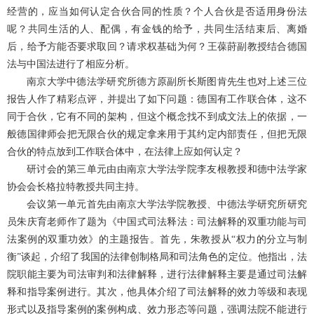
经营的，应当如何认定合伙合同的性质？个人合伙是否适用身份法
呢？共同生活的人、配偶，有金钱的给予，共同生活结束后、离婚
后，给予方能否要求取回？请求权基础为何？王葆莳副教授结合德国
法与中国法进行了相应分析。
南京大学中德法学研究所德方原副所长斯图肯先生也对上述三位
报告人作了精彩点评，并提出了如下问题：德国有工作联合体，这不
同于合伙，它有不同的架构，但这个概念找不到成文法上的依据，一
般德国律师会把无限合伙的规定拿来用于其约定内部责任，但把无限
合伙的特点放到工作联合体中，在法律上应如何认定？
研讨会的第三单元由由南京大学法学院李友根教授和德中法学家
协会会长格拉特教授共同主持。
会议第一单元首先由南京大学法学院教授、中德法学研究所研究
员朱庆育老师作了题为《中国式司法释法：司法解释的双重功能与司
法案例的双重功效》的主题报告。首先，朱教授从
“权力的分立与制
衡”谈起，介绍了我国的法律创制格局和司法角色的定位。他指出，法
院职能主要为司法审判和法律解释，进行法律解释主要是通过司法解
释和指导案例进行。其次，他具体介绍了司法解释的效力等级和表现
形式以及指导案例的案例构成、效力形态等问题，强调法院不能进行