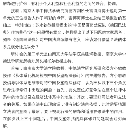
解释进行扩张，有利于个人利益和社会利益的之间的兼合、协调。
接着，南京大学中德法学研究所德方副所长雷博海博士也对第一
单元的三位报告人作了精彩的点评。雷博海博士在总结三场报告的基
础上，特别指出：苏永钦教授所提出的
“中国是否仍然应以《德国民法
典》作为典范”这一问题很有意义，并且提出了以下问题供大家思考：
如果《德国民法典》对中国法典编纂有意义，应该如何借鉴？法的体
系是横分还是纵分？
研讨会的第二单元是由南京大学法学院吴建斌教授、南京大学中
德法学研究所德方所长斯托尔教授主持。
首先，由南京大学法学院教授、中德法学研究所研究员方小敏教
授作《从体系化视角检视中国反垄断法修订》的主题报告。方小敏教
授倡导以体系思维来对待中国反垄断法修订，认为应从以下三个角度
思考法律修订中出现的问题：首先，要先定位好竞争法在整个法律体
系中的地位以及在经济法体系中的地位；其次，要理好司法者和立法
者的关系。如果立法中出现缺漏，没有制定法的依据，此时需要猜测
立法者的意图；最后，要正视现行法的解释和适用在修法中的作用。
在解决以上三个问题后，中国反垄断法的具体修订问题就会迎刃而
解。