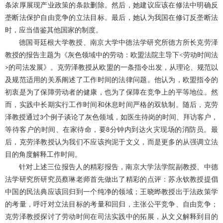
条浓厚展现产业政策的条款删除。然后，她建议应该在修法中明确反
垄断法保护自由竞争的立法目标。最后，她认为我国在修订反垄断法
时，应当借鉴其他国家的制度。
德国哥廷根大学教授、南京大学中德法学研究所德方所长克劳泽
教授的报告主题为《灰色领域中的劳动：欧盟法院主导下
<
劳动时间法
的司法发展》。克劳泽教授从欧盟的一条指令出发，从理论、规范以
>
及规范适用的关系阐述了工作时间的法律问题。他认为，欧盟指令的
初衷是为了保障劳动者的健康，也为了保障在竞争上的平等地位。然
而，实践中长期实行工作时间和休息时间严格的双轨制。随后，克劳
泽教授通过
个例子谈论了灰色领域，如医生待岗的时间、拜访客户，
3
等待客户的时间、在家待命，要
分钟内到达火灾现场的消防员。最
8
后，克劳泽教授认为我们不应该拘泥于文义，而是更多的从强调立法
目的角度解释工作时间。
针对上述三位报告人的精彩报告，南京大学法学院副教授、中德
法学研究所研究员蔡琳老师首先做出了精彩的点评：苏永钦教授提倡
中国的民法典应该回归到一个纯净的领域；王晓晔教授出于法政策学
的考量，呼吁对立法目标的考量和回归，主张公平竞争、自由竞争；
克劳泽教授探讨了劳动时间在司法实践中的拓展，从文义解释到目的