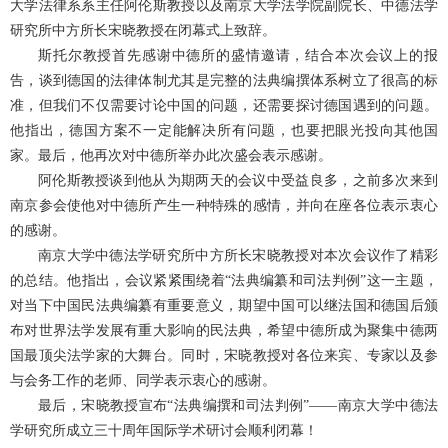
大学法律系系主任阿伦斯教授以及南京大学法学院副院长、中德法学
研究所中方所长宋晓教授在闭幕式上致辞。
斯托尔教授首先感谢中德所的盛情邀请，结合本次会议上的报
告，谈到德国的法律体制尤其是完整的法典编撰体系树立了很高的标
准，但我们不仅需要讨论中国的问题，还需要探讨德国遇到的问题。
他指出，德国方案不一定能解决所有问题，也要把眼光投向其他国
家。最后，他再次对中德所举办此次盛会表示感谢。
阿伦斯教授谈到他从为期两天的会议中受益良多，之前多次来到
南京参会使他对中德所产生一种特殊的感情，并向在座各位表示衷心
的感谢。
南京大学中德法学研究所中方所长宋晓教授对本次会议作了精彩
的总结。他指出，会议紧紧围绕着
“法典编纂和司法判例”这一主题，
对当下中国民法典编纂有重要意义，期望中国可以继法国和德国后颁
布对世界法学发展有重大影响的民法典，希望中德所成为聚集中德两
国最顶尖法学家的大舞台。同时，宋晓教授对各位来宾、专家以及参
与会务工作的老师、同学表示衷心的感谢。
最后，宋晓教授宣布
“法典编撰和司法判例”——南京大学中德法
学研究所成立三十周年国际学术研讨会顺利闭幕！