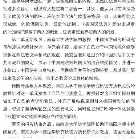
性，如果将两者放在一起，会限缩商法的内容。虽然民法典与商法典
经过多次修订，但没有人想过将二者合一。其次，他认为目前商法受
到了欧盟立法的影响，应使本国立法与欧盟法协调一致，未来可能会
形成统一的欧洲商法典。最后他提到，《德国民法典》第
条规定
14
的“经营者”超越了商人的概念，这要求重新界定商人的内涵。
第二单元结束后，南京大学法学院副教授、中德法学研究所研究
员徐凌波老师针对这一单元的汇报，发表了自己对于中国法混合继受
现象在刑法教义学领域的观点。徐凌波老师通过介绍中国刑法中关于
共同犯罪的规定，展示了中国刑法对外国法的混合继受情况，并进一
步指出，中国法有自身特色，照搬德国并不能找到答案，所以我们要
注重教义学的方法论，而不是教义学上具体的结论。
德国哥廷根大学教授、南京大学中德法学研究所德方所长克劳泽
教授针对这一单元发表了自己的与谈意见。教授针对这三组汇报分别
做出了自己的点评和看法，补充了反歧视原则引入德国劳动法的问
题，强调了自动驾驶立法的重要意义，同时也提到了欧洲一体化背景
下欧盟立法对德国民商分立传统的影响。
两天的报告结束之后，由南京大学法学院院长助理杨阳老师主持
闭幕式。南京大学中德法学研究所德方所长斯托尔教授、德国哥廷根