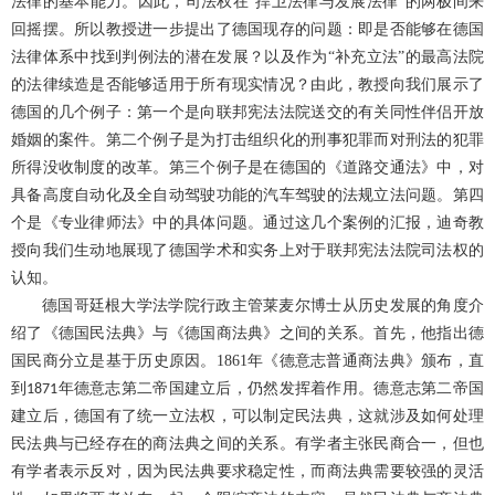
法律的基本能力。因此，司法权在“捍卫法律与发展法律”的两极间来
回摇摆。所以教授进一步提出了德国现存的问题：即是否能够在德国
法律体系中找到判例法的潜在发展？以及作为“补充立法”的最高法院
的法律续造是否能够适用于所有现实情况？由此，教授向我们展示了
德国的几个例子：第一个是向联邦宪法法院送交的有关同性伴侣开放
婚姻的案件。第二个例子是为打击组织化的刑事犯罪而对刑法的犯罪
所得没收制度的改革。第三个例子是在德国的《道路交通法》中，对
具备高度自动化及全自动驾驶功能的汽车驾驶的法规立法问题。第四
个是《专业律师法》中的具体问题。通过这几个案例的汇报，迪奇教
授向我们生动地展现了德国学术和实务上对于联邦宪法法院司法权的
认知。
德国哥廷根大学法学院行政主管莱麦尔博士从历史发展的角度介
绍了《德国民法典》与《德国商法典》之间的关系。首先，他指出德
国民商分立是基于历史原因。
1861
年《德意志普通商法典》颁布，直
到
年德意志第二帝国建立后，仍然发挥着作用。德意志第二帝国
1871
建立后，德国有了统一立法权，可以制定民法典，这就涉及如何处理
民法典与已经存在的商法典之间的关系。有学者主张民商合一，但也
有学者表示反对，因为民法典要求稳定性，而商法典需要较强的灵活