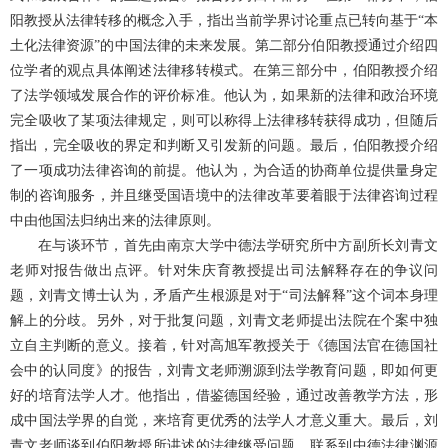
阳教授从法律转移的概念入手，指出当前学界讨论重点已转向基于
“本
土化法律资源”的中国法律的未来发展。第二部分伯阳教授通过介绍四
位学者的观点具体阐述法律移转模式。在第三部分中，伯阳教授介绍
了法学领域发展合作的评价标准。他认为，如果新的法律和政治环境
完全吸收了某项法律规定，则可以称得上法律移转获得成功，但随后
指出，完全吸收的界定和判断又引发新的问题。最后，伯阳教授介绍
了一项成功法律咨询的前提。他认为，为合适的协商单位提供量身定
制的咨询服务，并且继受国语境中的法律改革要着眼于法律咨询过程
中由他国法归纳出来的法律原则。
在与谈环节，首先由南京大学中德法学研究所中方副所长刘青文
老师对报告做出点评。针对朱庆育教授提出司法解释存在的争议问
题，刘青文博士认为，矛盾产生根源是对于
“司法解释”这个词本身理
解上的分歧。另外，对于批复问题，刘青文老师提出法院在个案中独
立自主判断的意义。接着，针对高旭军教授关于《德国法官在德国社
会中的认同度》的报告，刘青文老师溯源到法学教育问题，即如何更
好的培育法学人才。他指出，借鉴德国经验，通过改善教学方法，形
成中国法学界的自觉，来培育更优秀的法学人才意义重大。最后，刘
青文老师谈到伯阳教授所讲述的法律继受问题，联系到中德法律渊源