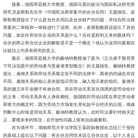
接着，德国哥廷根大学教授、德国马普比较法与国际私法研究所
研究员皮斯勒先生作《中国民法典草案中的合伙合同》主题报告。皮
斯勒教授提出了什么是合伙合同以及合伙财产的问题，并结合民法典
草案的二审稿和一审稿进行了说明。此外，皮斯勒教授还提出了其他
问题，如合伙和合伙企业的关系是什么？合伙是权利义务的载体吗？
合伙的终止和合伙企业的解散是不是一个概念？他认为这些问题都在
比较法上均具有研究的意义。
最后，德国哥廷根大学的戴纳特教授做了题为《立法者干预背景
下司法实践中的劳动者与受雇者类型概念》的主题报告。戴纳特教授
提出，雇佣关系和劳动关系规定在不同的法律中，两者的内涵也存在
不同。雇佣关系的核心是依据指示劳动，融入指示者的组织。雇佣关
系的建立并不依赖于有效合同。而在劳动关系首先强调的是劳动给付
的义务，劳动关系具有人身依赖性。德国联邦劳动法院在界定劳动者
和资方的概念时，因为劳动力市场发生变化如平台经济的出现，很难
判断什么时候是劳动关系。戴纳特教授认为，此时司法要针对相关定
义，要视未来的情况，在开放性问题上留有自由裁量权。
在与谈环节，湖南师范大学法学院王葆莳副教授在总结三个报告
的基础上提出以下问题：有合伙合同但未设立合伙企业，以个人名义