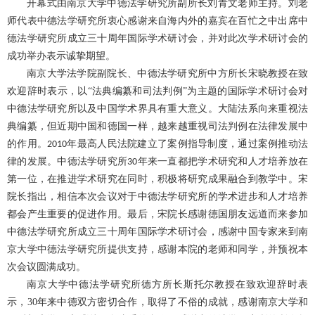
开幕式由南京大学中德法学研究所副所长刘青文老师主持。刘老
师代表中德法学研究所衷心感谢来自海内外的嘉宾在百忙之中出席中
德法学研究所成立三十周年国际学术研讨会，并对此次学术研讨会的
成功举办表示诚挚期望。
南京大学法学院副院长、中德法学研究所中方所长宋晓教授在致
欢迎辞时表示，以
“法典编纂和司法判例”为主题的国际学术研讨会对
中德法学研究所以及中国学术界具有重大意义。大陆法系向来重视法
典编纂，但近期中国和德国一样，越来越重视司法判例在法律发展中
的作用。
年最高人民法院建立了案例指导制度，通过案例推动法
2010
律的发展。中德法学研究所
年来一直都把学术研究和人才培养放在
30
第一位，在推进学术研究在同时，积极将研究成果融合到教学中。宋
院长指出，相信本次会议对于中德法学研究所的学术进步和人才培养
都会产生重要的促进作用。最后，宋院长感谢德国朋友远道而来参加
中德法学研究所成立三十周年国际学术研讨会，感谢中国专家来到南
京大学中德法学研究所提供支持，感谢本院的老师和同学，并预祝本
次会议圆满成功。
南京大学中德法学研究所德方所长斯托尔教授在致欢迎辞时表
示，
30
年来中德双方密切合作，取得了不俗的成就，感谢南京大学和